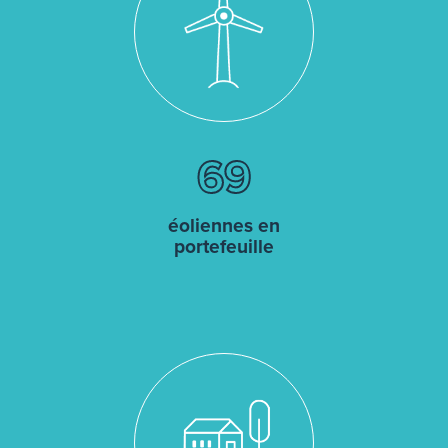
69
éoliennes en
portefeuille