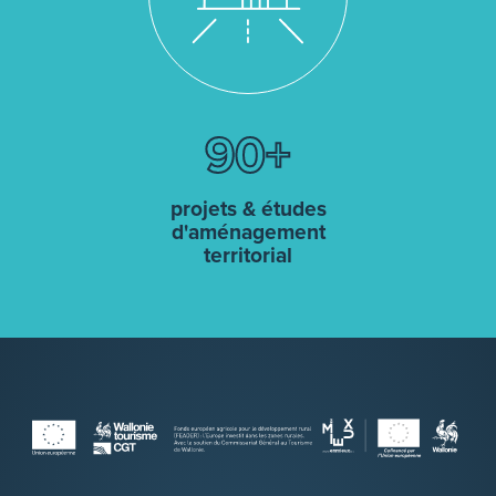
90
projets & études
d'aménagement
territorial