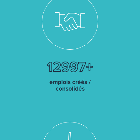
13000
emplois créés /
consolidés